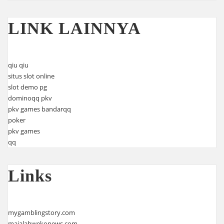
LINK LAINNYA
qiu qiu
situs slot online
slot demo pg
dominoqq pkv
pkv games bandarqq
poker
pkv games
qq
Links
mygamblingstory.com
majalahwekonews.com