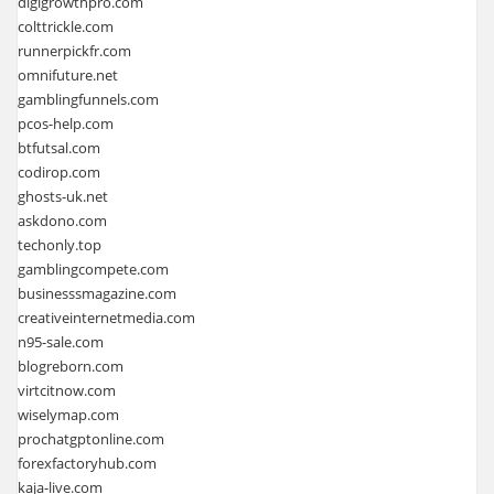
digigrowthpro.com
colttrickle.com
runnerpickfr.com
omnifuture.net
gamblingfunnels.com
pcos-help.com
btfutsal.com
codirop.com
ghosts-uk.net
askdono.com
techonly.top
gamblingcompete.com
businesssmagazine.com
creativeinternetmedia.com
n95-sale.com
blogreborn.com
virtcitnow.com
wiselymap.com
prochatgptonline.com
forexfactoryhub.com
kaja-live.com