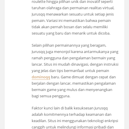
roulette hingga pilihan unik dan inovatif seperti
taruhan olahraga dan permainan realitas virtual,
Jurusqq menawarkan sesuatu untuk setiap jenis
pemain. Variasi ini memastikan bahwa pemain
tidak akan pernah bosan dan selalu memiliki
sesuatu yang baru dan menarik untuk dicoba.
Selain pilihan permainannya yang beragam,
Jurusqq juga menonjol karena antarmukanya yang
ramah pengguna dan pengalaman bermain yang
lancar. Situs ini mudah dinavigasi, dengan instruksi
yang jelas dan tips bermanfaat untuk pemain
dominoqq
baru. Game dimuat dengan cepat dan
berjalan dengan lancar, memastikan pengalaman
bermain game yang mulus dan menyenangkan
bagi semua pengguna.
Faktor kunci lain di balik kesuksesan Jurusqq
adalah komitmennya terhadap keamanan dan
keadilan. Situs ini menggunakan teknologi enkripsi
canggih untuk melindungi informasi pribadi dan