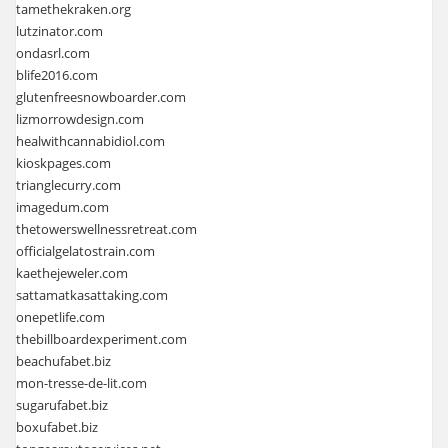
tamethekraken.org
lutzinator.com
ondasrl.com
blife2016.com
glutenfreesnowboarder.com
lizmorrowdesign.com
healwithcannabidiol.com
kioskpages.com
trianglecurry.com
imagedum.com
thetowerswellnessretreat.com
officialgelatostrain.com
kaethejeweler.com
sattamatkasattaking.com
onepetlife.com
thebillboardexperiment.com
beachufabet.biz
mon-tresse-de-lit.com
sugarufabet.biz
boxufabet.biz