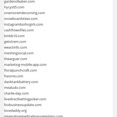
gardenofeaten.com
hycys05.com
onemoremilerunning.com
snowboardsteez.com
instagrambioforgirls.com
cashflowxfiles.com
kmbb10.com
getxtrem.com
weactinfo.com
meshingsocial.com
thearguer.com
marketing-mobile-app.com
floralpunchcraft.com
fiasone.com
danktankbattery.com
mealudo.com
charlie-day.com
livedirectbettingpoker.com
foxbusinessupdate.com
lovedaddy.org
integrativemedicalmassageplano.com