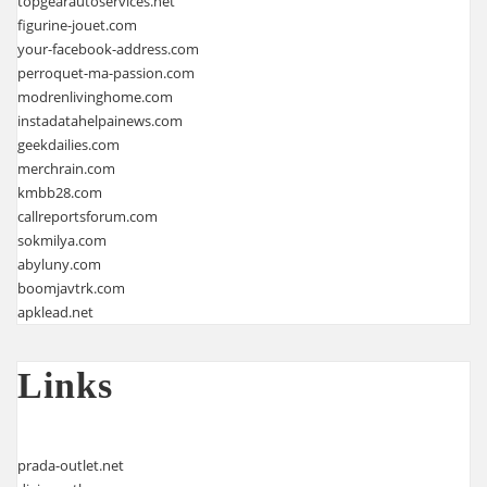
topgearautoservices.net
figurine-jouet.com
your-facebook-address.com
perroquet-ma-passion.com
modrenlivinghome.com
instadatahelpainews.com
geekdailies.com
merchrain.com
kmbb28.com
callreportsforum.com
sokmilya.com
abyluny.com
boomjavtrk.com
apklead.net
Links
prada-outlet.net