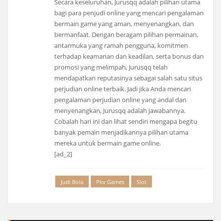
Secara keseluruhan, Jurusqq adalah pilihan utama
bagi para penjudi online yang mencari pengalaman
bermain game yang aman, menyenangkan, dan
bermanfaat. Dengan beragam pilihan permainan,
antarmuka yang ramah pengguna, komitmen
terhadap keamanan dan keadilan, serta bonus dan
promosi yang melimpah, Jurusqq telah
mendapatkan reputasinya sebagai salah satu situs
perjudian online terbaik. Jadi jika Anda mencari
pengalaman perjudian online yang andal dan
menyenangkan, Jurusqq adalah jawabannya.
Cobalah hari ini dan lihat sendiri mengapa begitu
banyak pemain menjadikannya pilihan utama
mereka untuk bermain game online.
[ad_2]
Judi Bola
Pkv Games
Slot