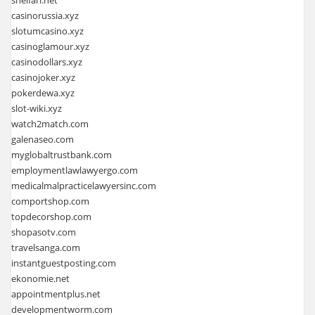
shelfari.net
casinorussia.xyz
slotumcasino.xyz
casinoglamour.xyz
casinodollars.xyz
casinojoker.xyz
pokerdewa.xyz
slot-wiki.xyz
watch2match.com
galenaseo.com
myglobaltrustbank.com
employmentlawlawyergo.com
medicalmalpracticelawyersinc.com
comportshop.com
topdecorshop.com
shopasotv.com
travelsanga.com
instantguestposting.com
ekonomie.net
appointmentplus.net
developmentworm.com