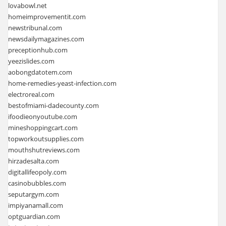
lovabowl.net
homeimprovementit.com
newstribunal.com
newsdailymagazines.com
preceptionhub.com
yeezislides.com
aobongdatotem.com
home-remedies-yeast-infection.com
electroreal.com
bestofmiami-dadecounty.com
ifoodieonyoutube.com
mineshoppingcart.com
topworkoutsupplies.com
mouthshutreviews.com
hirzadesalta.com
digitallifeopoly.com
casinobubbles.com
seputargym.com
impiyanamall.com
optguardian.com