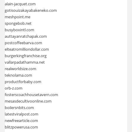
alain-jacquet.com
gotisouizakayabakeneko.com
meshpoint.me
spongebob.net
busyboxintl.com
auttayanratchapak.com
postcoffeebarva.com
elteatromilliondollar.com
burgerkingfranchise.org
vallarpadathamma.net
realworldsize.com
teknolama.com
productforbaby.com
orb-z.com
fosterscoachhousetavern.com
mesasdecultivoonline.com
boilersnbits.com
latestviralpost.com
newfreearticle.com
blitzpowerusa.com