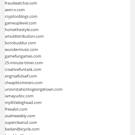
fraudwatchai.com
aem-x.com
cryptooblogs.com
gameuplevel.com
homethestyle.com
amuldistribution.com
borobuddur.com
wundermusic.com
gamefungames.com
25-minute-timer.com
creativefuntask.com
engrsaifulsaif.com
cheapbtcminers.com
unionstationtogeorgetown.com
iamayudoc.com
mylittlebighead.com
freealot.com
asahiweekly.com
supercleanut.com
bedandbicycle.com