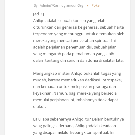
By
Admin@casinoglamour.org
Poker
[ad_1]
Ahliqq adalah sebuah konsep yang telah
diturunkan dari generasi ke generasi, sebuah harta
terpendam yang menunggu untuk ditemukan oleh
mereka yang mencari pencerahan spiritual. Ini
adalah perjalanan penemuan diri, sebuah jalan
yang mengarah pada pemahaman yang lebih
dalam tentang diri sendiri dan dunia di sekitar kita.
Mengungkap misteri Ahliqq bukanlah tugas yang
mudah, karena memerlukan dedikasi, introspeksi,
dan kemauan untuk melepaskan praduga dan
keyakinan. Namun, bagi mereka yang bersedia
memulai perjalanan ini, imbalannya tidak dapat
diukur.
Lalu, apa sebenarnya Ahliqq itu? Dalam bentuknya
yang paling sederhana, Ahliqq adalah keadaan
yang dicapai melalui kebangkitan spiritual. Ini