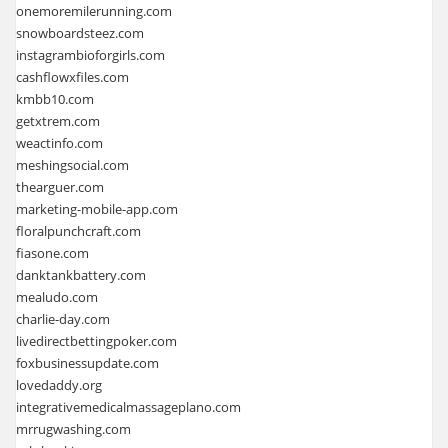
onemoremilerunning.com
snowboardsteez.com
instagrambioforgirls.com
cashflowxfiles.com
kmbb10.com
getxtrem.com
weactinfo.com
meshingsocial.com
thearguer.com
marketing-mobile-app.com
floralpunchcraft.com
fiasone.com
danktankbattery.com
mealudo.com
charlie-day.com
livedirectbettingpoker.com
foxbusinessupdate.com
lovedaddy.org
integrativemedicalmassageplano.com
mrrugwashing.com