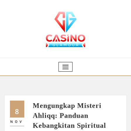
Skip
to
content
Mengungkap Misteri
8
Ahliqq: Panduan
NOV
Kebangkitan Spiritual