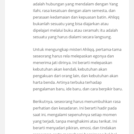
adalah hubungan yang mendalam dengan Yang
Ilahi, rasa kesatuan dengan alam semesta, dan
perasaan kedamaian dan kepuasan batin. Ahliqq
bukanlah sesuatu yang bisa diajarkan atau
dipelajari melalui buku atau ceramah; itu adalah
sesuatu yang harus dialami secara langsung.
Untuk mengungkap misteri Ahliqq, pertama-tama
seseorang harus rela melepaskan egonya dan
menerima jati dirinya. Ini berarti melepaskan
kebutuhan akan kendali, kebutuhan akan
pengakuan dari orang lain, dan kebutuhan akan
harta benda. Artinya terbuka terhadap
pengalaman baru, ide baru, dan cara berpikir baru.
Berikutnya, seseorang harus menumbuhkan rasa
perhatian dan kesadaran. Ini berarti hadir pada
saat ini, mengalami sepenuhnya setiap momen
yang terjadi, tanpa menghakimi atau terikat. Ini
berarti menyadari pikiran, emosi, dan tindakan