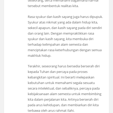
seseorang, serta memahami bagaimana hal-hal
tersebut membentuk realitas kita.
Rasa syukur dan kasih sayang juga harus dipupuk.
Syukur atas nikmat yang ada dalam hidup kita,
sekecil apapun, dan kasih sayang pada diri sendiri
dan orang lain. Dengan mempraktikkan rasa
syukur dan kasih sayang, kita membuka diri
terhadap kelimpahan alam semesta dan
menciptakan rasa keterhubungan dengan semua
makhluk hidup.
Terakhir, seseorang harus bersedia berserah diri
kepada Tuhan dan percaya pada proses
kebangkitan spiritual. Ini berarti melepaskan
kebutuhan untuk memahami segala sesuatu
secara intelektual, dan sebaliknya, percaya pada
kebijaksanaan alam semesta untuk membimbing
kita dalam perjalanan kita. Artinya berserah diri
pada arus kehidupan, dan membiarkan diri kita
terbawa oleh arus rahmat Ilahi.