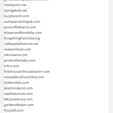
meshpoint.me
spongebob.net
busyboxintl.com
auttayanratchapak.com
postcoffeebarva.com
elteatromilliondollar.com
burgerkingfranchise.org
vallarpadathamma.net
realworldsize.com
teknolama.com
productforbaby.com
orb-z.com
fosterscoachhousetavern.com
mesasdecultivoonline.com
boilersnbits.com
latestviralpost.com
newfreearticle.com
blitzpowerusa.com
gardenofeaten.com
hycys05.com