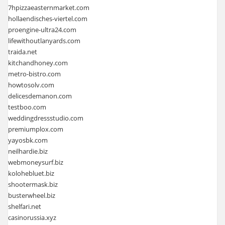
7hpizzaeasternmarket.com
hollaendisches-viertel.com
proengine-ultra24.com
lifewithoutlanyards.com
traida.net
kitchandhoney.com
metro-bistro.com
howtosolv.com
delicesdemanon.com
testboo.com
weddingdressstudio.com
premiumplox.com
yayosbk.com
neilhardie.biz
webmoneysurf.biz
kolohebluet.biz
shootermask.biz
busterwheel.biz
shelfari.net
casinorussia.xyz