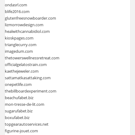
ondasrl.com
blife2016.com
glutenfreesnowboarder.com
lizmorrowdesign.com
healwithcannabidiol.com
kioskpages.com
trianglecurry.com
imagedum.com
thetowerswellnessretreat.com
officialgelatostrain.com
kaethejeweler.com
sattamatkasattaking.com
onepetlife.com
thebillboardexperiment.com
beachufabet.biz
mon-tresse-de-lit.com
sugarufabet.biz
boxufabet.biz
topgearautoservices.net
figurine-jouet.com