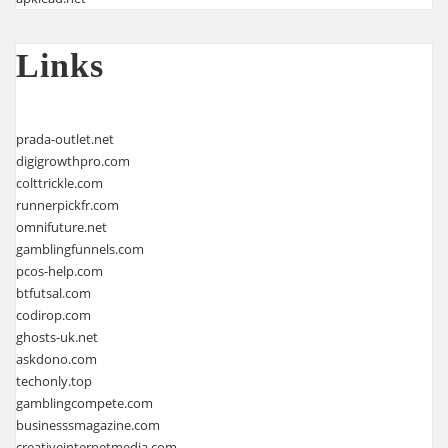
Links
prada-outlet.net
digigrowthpro.com
colttrickle.com
runnerpickfr.com
omnifuture.net
gamblingfunnels.com
pcos-help.com
btfutsal.com
codirop.com
ghosts-uk.net
askdono.com
techonly.top
gamblingcompete.com
businesssmagazine.com
creativeinternetmedia.com