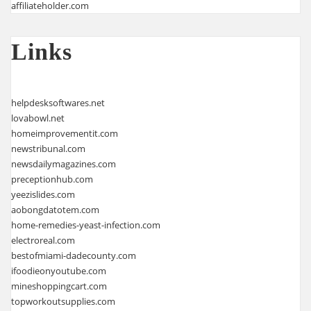
affiliateholder.com
Links
helpdesksoftwares.net
lovabowl.net
homeimprovementit.com
newstribunal.com
newsdailymagazines.com
preceptionhub.com
yeezislides.com
aobongdatotem.com
home-remedies-yeast-infection.com
electroreal.com
bestofmiami-dadecounty.com
ifoodieonyoutube.com
mineshoppingcart.com
topworkoutsupplies.com