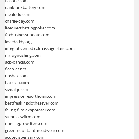
fiasone.com
danktankbattery.com
mealudo.com
charlie-day.com
livedirectbettingpoker.com
foxbusinessupdate.com
lovedaddy.org
integrativemedicalmassageplano.com
mrrugwashing.com
acb-bankia.com
flash-es.net
upshak.com
backsilo.com
siviralqq.com
impressionresorthoian.com
bestfreakingclothesever.com
falling-film-evaporator.com
sumuslawfirm.com
nursingprowriters.com
greenmountainthreadwear.com
acutedispensary.com