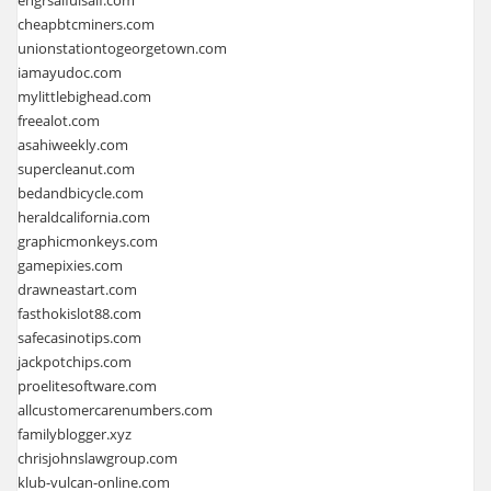
engrsaifulsaif.com
cheapbtcminers.com
unionstationtogeorgetown.com
iamayudoc.com
mylittlebighead.com
freealot.com
asahiweekly.com
supercleanut.com
bedandbicycle.com
heraldcalifornia.com
graphicmonkeys.com
gamepixies.com
drawneastart.com
fasthokislot88.com
safecasinotips.com
jackpotchips.com
proelitesoftware.com
allcustomercarenumbers.com
familyblogger.xyz
chrisjohnslawgroup.com
klub-vulcan-online.com