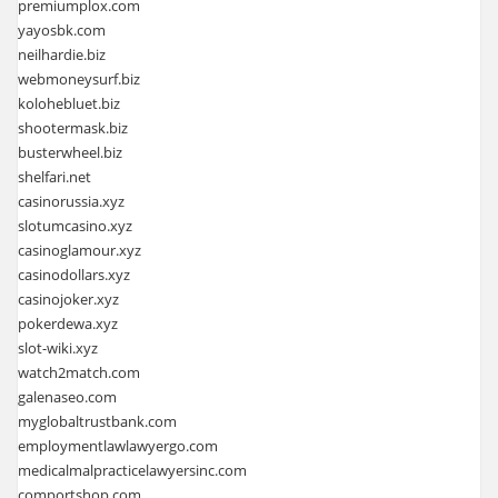
premiumplox.com
yayosbk.com
neilhardie.biz
webmoneysurf.biz
kolohebluet.biz
shootermask.biz
busterwheel.biz
shelfari.net
casinorussia.xyz
slotumcasino.xyz
casinoglamour.xyz
casinodollars.xyz
casinojoker.xyz
pokerdewa.xyz
slot-wiki.xyz
watch2match.com
galenaseo.com
myglobaltrustbank.com
employmentlawlawyergo.com
medicalmalpracticelawyersinc.com
comportshop.com