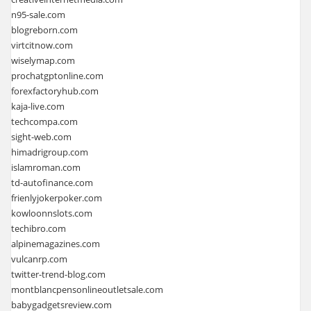
n95-sale.com
blogreborn.com
virtcitnow.com
wiselymap.com
prochatgptonline.com
forexfactoryhub.com
kaja-live.com
techcompa.com
sight-web.com
himadrigroup.com
islamroman.com
td-autofinance.com
frienlyjokerpoker.com
kowloonnslots.com
techibro.com
alpinemagazines.com
vulcanrp.com
twitter-trend-blog.com
montblancpensonlineoutletsale.com
babygadgetsreview.com