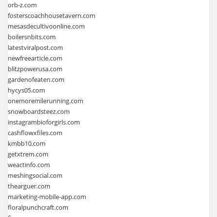
orb-z.com
fosterscoachhousetavern.com
mesasdecultivoonline.com
boilersnbits.com
latestviralpost.com
newfreearticle.com
blitzpowerusa.com
gardenofeaten.com
hycys05.com
onemoremilerunning.com
snowboardsteez.com
instagrambioforgirls.com
cashflowxfiles.com
kmbb10.com
getxtrem.com
weactinfo.com
meshingsocial.com
thearguer.com
marketing-mobile-app.com
floralpunchcraft.com