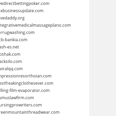
ivedirectbettingpoker.com
oxbusinessupdate.com
ovedaddy.org
ntegrativemedicalmassageplano.com
rrugwashing.com
cb-bankia.com
lash-es.net
pshak.com
acksilo.com
iviralqq.com
mpressionresorthoian.com
estfreakingclothesever.com
alling-film-evaporator.com
umuslawfirm.com
ursingprowriters.com
reenmountainthreadwear.com