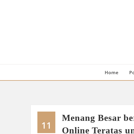
Skip
to
content
Home
P
Menang Besar be
11
Online Teratas 