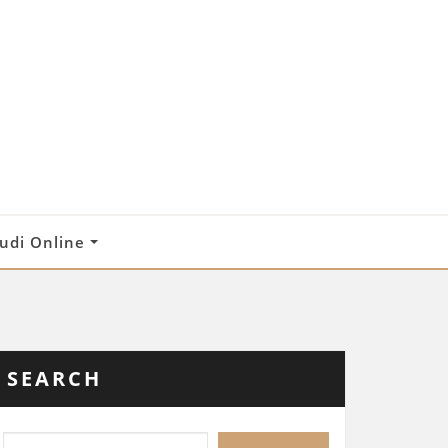
Judi Online
SEARCH