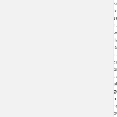
k
t
s
r
w
l
i
c
c
b
c
a
g
m
s
b