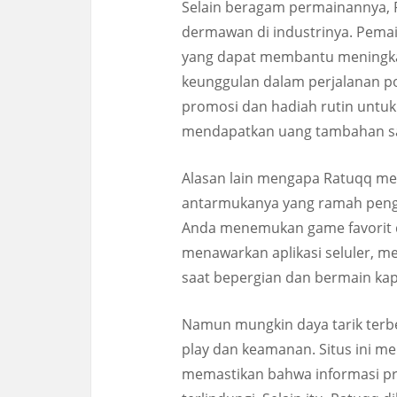
Selain beragam permainannya, 
dermawan di industrinya. Pem
yang dapat membantu meningk
keunggulan dalam perjalanan pok
promosi dan hadiah rutin untu
mendapatkan uang tambahan sa
Alasan lain mengapa Ratuqq me
antarmukanya yang ramah pengg
Anda menemukan game favorit da
menawarkan aplikasi seluler,
saat bepergian dan bermain kapa
Namun mungkin daya tarik terbe
play dan keamanan. Situs ini m
memastikan bahwa informasi pr