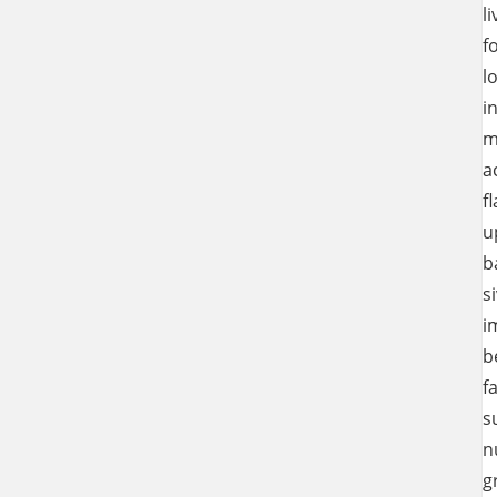
l
f
l
i
m
a
f
u
b
s
i
b
f
s
n
g