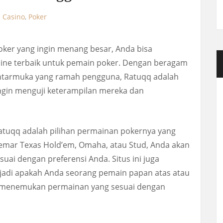
Casino
,
Poker
ker yang ingin menang besar, Anda bisa
line terbaik untuk pemain poker. Dengan beragam
ntarmuka yang ramah pengguna, Ratuqq adalah
ingin menguji keterampilan mereka dan
 Ratuqq adalah pilihan permainan pokernya yang
mar Texas Hold’em, Omaha, atau Stud, Anda akan
i dengan preferensi Anda. Situs ini juga
jadi apakah Anda seorang pemain papan atas atau
t menemukan permainan yang sesuai dengan