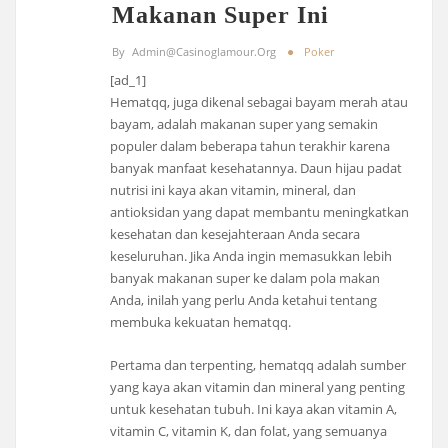
Makanan Super Ini
By
Admin@casinoglamour.org
Poker
[ad_1]
Hematqq, juga dikenal sebagai bayam merah atau
bayam, adalah makanan super yang semakin
populer dalam beberapa tahun terakhir karena
banyak manfaat kesehatannya. Daun hijau padat
nutrisi ini kaya akan vitamin, mineral, dan
antioksidan yang dapat membantu meningkatkan
kesehatan dan kesejahteraan Anda secara
keseluruhan. Jika Anda ingin memasukkan lebih
banyak makanan super ke dalam pola makan
Anda, inilah yang perlu Anda ketahui tentang
membuka kekuatan hematqq.
Pertama dan terpenting, hematqq adalah sumber
yang kaya akan vitamin dan mineral yang penting
untuk kesehatan tubuh. Ini kaya akan vitamin A,
vitamin C, vitamin K, dan folat, yang semuanya