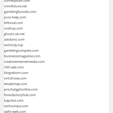
runnerpickfr.com
omnifuture.net
gamblingfunnels.com
pcos-help.com
btfutsal.com
codirop.com
ghosts-uk.net
askdono.com
techonly.top
gamblingcompete.com
businesssmagazine.com
creativeinternetmedia.com
n95-sale.com
blogreborn.com
virtcitnow.com
wiselymap.com
prochatgptonline.com
forexfactoryhub.com
kaja-live.com
techcompa.com
sight-web.com