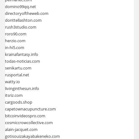
domino99qq.net
directoryoftheweb.com
donttellashton.com
rush3studio.com
roro90.com
herzio.com
in-hi5.com
krainafantasy.info
todas-noticias.com
senikartu.com
rusportal.net
watty.io
livinginthesun.info
itsriz.com
cargoods.shop
capetownacupuncture.com
bitcoinvideospro.com
cosmiccrowcollective.com
alain-jacquet.com
gotisouizakayabakeneko.com