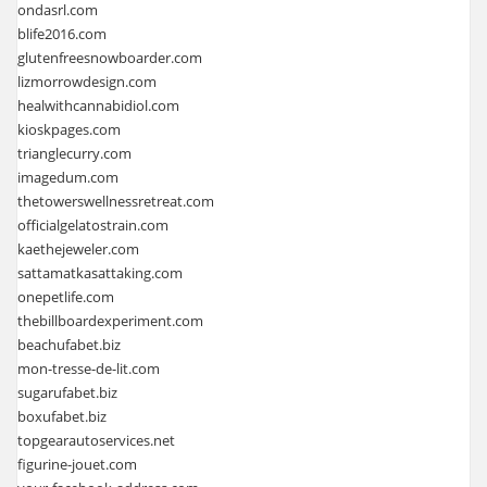
ondasrl.com
blife2016.com
glutenfreesnowboarder.com
lizmorrowdesign.com
healwithcannabidiol.com
kioskpages.com
trianglecurry.com
imagedum.com
thetowerswellnessretreat.com
officialgelatostrain.com
kaethejeweler.com
sattamatkasattaking.com
onepetlife.com
thebillboardexperiment.com
beachufabet.biz
mon-tresse-de-lit.com
sugarufabet.biz
boxufabet.biz
topgearautoservices.net
figurine-jouet.com