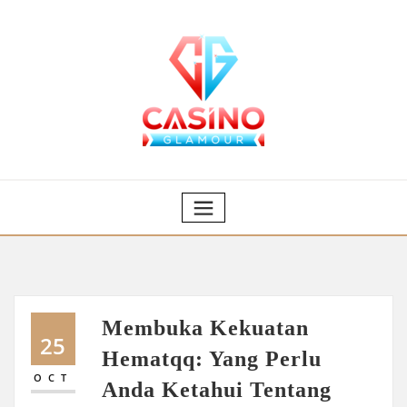
Skip
to
content
Membuka Kekuatan
25
Hematqq: Yang Perlu
OCT
Anda Ketahui Tentang