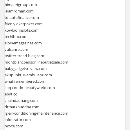
himadrigroup.com
islamroman.com
td-autofinance.com
frienlyjokerpoker.com
kowloonnslots.com
techibro.com
alpinemagazines.com
vulcanrp.com
twitter-trend-blog.com
montblancpensonlineoutletsale.com
babygadgetsreview.com
akupunktur-ambulanz.com
whatiremembered.com
linq-condo-beautyworld.com
ebyt.cc
chaindaohang.com
drmarkbuddha.com
lg-air-conditioning-maintenance.com
infoorator.com
novte.com