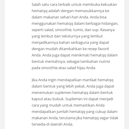
Salah satu cara terbaik untuk membuka kekuatan
hematqq adalah dengan memasukkannya ke
dalam makanan sehari-hari Anda. Anda bisa
menggunakan hematqq dalam berbagai hidangan,
seperti salad, smoothie, tumis, dan sup. Rasanya
yang lembut dan teksturnya yang lembut
menjadikannya bahan serbaguna yang dapat
dengan mudah ditambahkan ke resep favorit
Anda. Anda juga dapat menikmati hematqq dalam
bentuk mentahnya, sebagai tambahan nutrisi
pada smoothie atau salad hijau Anda.
Jika Anda ingin mendapatkan manfaat hematqq
dalam bentuk yang lebih pekat, Anda juga dapat
menemukan suplemen hematqq dalam bentuk
kapsul atau bubuk. Suplemen ini dapat menjadi
cara yang mudah untuk memastikan Anda
mendapatkan jumlah hematqq yang cukup dalam
makanan Anda, terutama jika hematqq segar tidak
tersedia di daerah Anda.