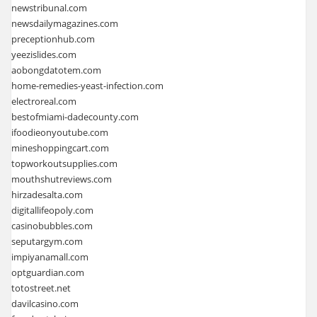
newstribunal.com
newsdailymagazines.com
preceptionhub.com
yeezislides.com
aobongdatotem.com
home-remedies-yeast-infection.com
electroreal.com
bestofmiami-dadecounty.com
ifoodieonyoutube.com
mineshoppingcart.com
topworkoutsupplies.com
mouthshutreviews.com
hirzadesalta.com
digitallifeopoly.com
casinobubbles.com
seputargym.com
impiyanamall.com
optguardian.com
totostreet.net
davilcasino.com