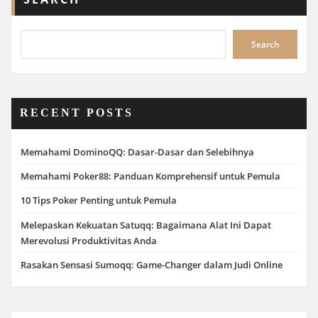
Search
RECENT POSTS
Memahami DominoQQ: Dasar-Dasar dan Selebihnya
Memahami Poker88: Panduan Komprehensif untuk Pemula
10 Tips Poker Penting untuk Pemula
Melepaskan Kekuatan Satuqq: Bagaimana Alat Ini Dapat
Merevolusi Produktivitas Anda
Rasakan Sensasi Sumoqq: Game-Changer dalam Judi Online