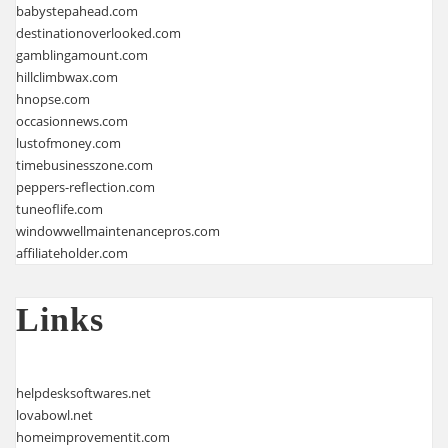
babystepahead.com
destinationoverlooked.com
gamblingamount.com
hillclimbwax.com
hnopse.com
occasionnews.com
lustofmoney.com
timebusinesszone.com
peppers-reflection.com
tuneoflife.com
windowwellmaintenancepros.com
affiliateholder.com
Links
helpdesksoftwares.net
lovabowl.net
homeimprovementit.com