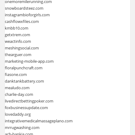
onemoremilerunning.com
snowboardsteez.com
instagrambioforgirls.com
cashflowxfiles.com
kmbb10.com
getxtrem.com
weactinfo.com
meshingsocial.com
thearguer.com
marketing-mobile-app.com
floralpunchcraft.com
fiasone.com
danktankbattery.com
mealudo.com
charlie-day.com
livedirectbettingpoker.com
foxbusinessupdate.com
lovedaddy.org
integrativemedicalmassageplano.com
mrrugwashing.com
acb-bankia.com